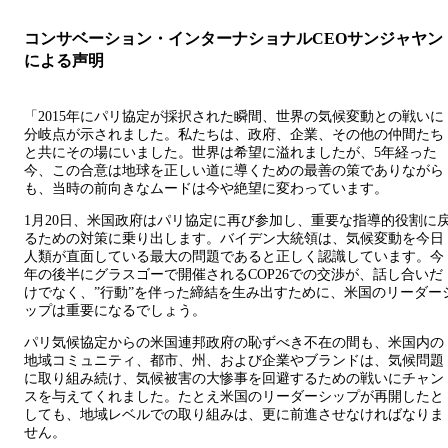
コンサベーション・インターナショナルCEOサンジャヤン
による声明
「2015年にパリ協定が採択された瞬間、世界の気候変動との戦いに
分岐点が示されました。私たちは、政府、企業、その他の仲間たち
と共にその場にいました。世界は希望に溢れましたが、5年経った
今、この合意は地球を正しい道に導くための最善の策でありながら
も、当時の前向きなムードは今や絶望に変わっています。
1月20日、米国政府はパリ協定に再び参加し、重要な指導的役割に
るための対策に乗り出します。バイデン大統領は、気候変動を今日
人類が直面している最大の問題であると正しく認識しています。今
年の後半にグラスゴーで開催されるCOP26での交渉が、話し合いだ
けでなく、”行動”を伴った締結を生み出すために、米国のリーダー
ップは重要になるでしょう。
パリ気候協定からの米国連邦政府の恥ずべき不在の間も、米国内の
地域コミュニティ、都市、州、および企業やブランドは、気候問題
に取り組み続け、気候被害の大惨事を回避するための戦いにチャン
スを与えてくれました。たとえ米国のリーダーシップが再開したと
しても、地域レベルでの取り組みは、更に前進させなければなりま
せん。