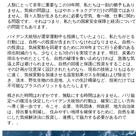
人類にとって非常に重要なこの10年間、私たちは一刻の猶予もあり
ません。気候の問題は、もはやホッキョクグマだけの問題ではあり
ません。我々人類が生きるために必要な空気、食べ物、仕事に関わ
る問題です。 それはつまり、私たちの国家安全保障と経済について
の問題でもあります。
バイデン大統領が選挙運動中も指摘していたように、私たちがとる
行動には、自然への投資が含まれていなければなりません。自然へ
の投資は、気候変動を回避するために2030年までに行う必要のある
排出削減のうち、少なくとも3分の1を実現できます。明日、炭素の
排出をやめたとしても、自然の破壊を食い止めなければ、急激な気
温上昇は避けられません。自然の回復と保護に投資をすることは、
その計画が注意深く設計されたものなら、現在の技術よりもはるか
に速く、気候変動を加速させる温室効果ガスを削減および除去で
き、淡水、野生生物の生息地、人々の生計構築など、技術だけでは
不可能なプラスのメリットをもたらします。
残された時間はわずかです。無駄にする時間はありません。パリ協
定への復活を決定したバイデン大統領の行動は、確実に正しい方向
へ導く第一歩です。今こそ、企業、市民団体、州政府、地方自治体
は、排出量を削減し、住みやすい地球を確保するために、自然を基
にした気候解決法に投資し、連携して協力する必要があるので
す。」