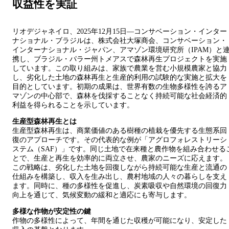
収益性を実証
リオデジャネイロ、2025年12月15日—コンサベーション・インター
ナショナル・ブラジルは、株式会社大塚商会、コンサベーション・
インターナショナル・ジャパン、アマゾン環境研究所（IPAM）と
携し、ブラジル・パラー州トメアスで森林再生プロジェクトを実施
しています。この取り組みは、家族で農業を営む小規模農家と協力
し、劣化した土地の森林再生と生産的利用の試験的な実施と拡大を
目的としています。初期の成果は、世界有数の生物多様性を誇るア
マゾンの中心部で、森林を伐採することなく持続可能な社会経済的
利益を得られることを示しています。
生産型森林再生とは
生産型森林再生は、商業価値のある樹種の植栽を優先する生態系回
復のアプローチです。その代表的な例が「アグロフォレストリーシ
ステム（SAF）」です。同じ土地で在来種と農作物を組み合わせる
とで、生産と再生を効率的に両立させ、農家のニーズに応えます。
この戦略は、劣化した土地を回復しながら持続可能な生産と流通の
仕組みを構築し、収入を生み出し、農村地域の人々の暮らしを支え
ます。同時に、種の多様性を促進し、炭素吸収や自然環境の回復力
向上を通じて、気候変動の緩和と適応にも寄与します。
多様な作物が安定性の鍵
作物の多様性によって、年間を通じた収穫が可能になり、安定した