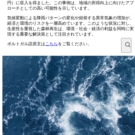
円）に収入を得ました。この事例は、地域の所得向上に向けたアプ
ローチとしての高い可能性を示しています。
気候変動による降雨パターンの変化や頻発する異常気象の増加が、
経済と環境のリスクを一層高めています。このような状況に対し、
生産性を重視した森林再生は、環境・社会・経済の利益を同時に実
現する重要な解決策として注目されています。
ポルトガル語原文は
こちら
をご覧ください。