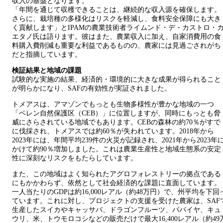
収入の基盤となります。
「年間を通じて収穫できることは、継続的な収入源を確保します。
さらに、栽培種の多様化はリスクを軽減し、食料安全保障にも大き
く貢献します」とIPAMの農業技術者ライムンド・デ・カストロ・
エタノ氏は語ります。彼はまた、農業収入に加え、自家消費用の食
料購入費削減も重要な利益であるものの、農家には見過ごされがち
だと指摘しています。
検証結果と地域の課題
試験的な実施の結果、経済的・環境的に大きな成果が得られること
が明らかになり、SAFの有効性が実証されました。
トメアスは、アマゾンでもっとも生物多様性が豊かな地域の一つ
「ベレン自然保護区（CEB）」に位置しますが、同時にもっとも脅
威にさらされている地域でもあります。CEBの森林の約70％がすで
に伐採され、トメアスでは約60％が失われています。2018年から
2023年には、年間平均239件の火災が記録され、2021年から2023年
かけて約90％増加しました。これは農業生産性と地域生態系の安定
性に深刻なリスクをもたらしています。
また、この地域はよく知られたアグロフォレストリーの拠点である
にもかかわらず、依然として社会経済的な課題に直面しています。
一人当たりのGDPは約16,000レアル（約48万円）で、州平均を下回
ています。これに対し、プロジェクトの支援を受けた農家は、SAF
生産したスイカやキャッサバ、ドラゴンフルーツ、パパイヤ、キュ
ウリ、米、トウモロコシなどの販売だけで最大16,400レアル（約49