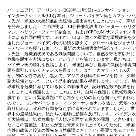
バージニア州・アーリントン(2020年11月9日) –コンサベーション・
インターナショナル(CI)は本日、ジョー・バイデン氏とカマラ・ハ
ス氏が、米国の大統領兼副大統領に選出されたことについて、声明
を発表しました。 この声明は、CI会長兼創設者のピーター・セリグ
マン、ハリソン・フォード副会長、およびCEOのM.サンジャヤン博
士による共同声明です。 2018年、CIは、数々の重要な環境政策を支
援したジョー・バイデン氏の功績を讃えて、グローバルビジョナリ
ーアワードを授与しました。 最近の大統領選挙討論会でも、バイデ
ン氏は、危機的状況である気候問題について、自然を守る事以外に
危機を脱する方法はない、ということを論じています。私たちは、
バイデン氏の勝利を祝福します。 米国は再び、世界の気候と環境問
題を牽引していくチャンスを得ました。また、カマラ・ハリス氏
が、初の女性であり、黒人で、アジア系移民のルーツを持つ、次期
副大統領となった、という歴史的な結果を祝福します。 そして、地
球環境を危機に感じている多くの有権者が、記録的な数の投票を行
ったことにも感謝します。 これにより、自然を保護して気候危機を
脱する、という緊急課題に立ち向かうための新たな勢いが生まれた
のです。 コンサベーション・インターナショナルを含む、気候への
取り組みは、政府の行動を待たずに進められています。しかし、世
界中の選挙結果は、私たちの地球に影響を及ぼします。 バイデン次
期大統領は、気候危機を「人類が直面する最大の課題」と言いまし
た。この言葉は、私たちが望む未来を作り上げていくために、米国
内外の政策と投資の優先を自然保護におくことが重要であることを
理解している人々の想いと一致していることを期待させてくれま