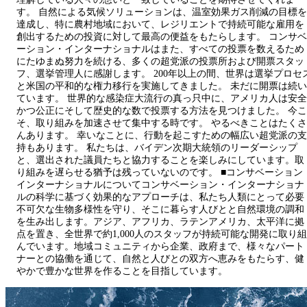
す。 自然による気候ソリューションは、温室効果ガス削減の目標を
達成し、特に農村地域において、レジリエントで持続可能な雇用を
創出するための投資に対して最高の便益をもたらします。 コンサベ
ーション・インターナショナルはまた、すべての投票を数えるため
にたゆまぬ努力を続ける、多くの超党派の投票所および開票スタッ
フ、選挙管理人に感謝します。 200年以上の間、世界は選挙プロセ
と米国の平和的な権力移行を実施してきました。 未だに開票は続い
ています。 世界的な感染症大流行の真っ只中に、アメリカ人は安全
かつ公正にそして歴史的な数で投票する方法を見つけました。 今こ
そ、取り組みを加速させて集中する時です。 やるべきことはたくさ
んあります。 幸いなことに、行動を起こすための幅広い超党派の支
持もあります。 私たちは、バイデン次期大統領のリーダーシップ
と、選出された議員たちと協力することを楽しみにしています。取
り組みを遅らせる猶予は残っていないのです。 ■コンサベーション
インターナショナルについてコンサベーション・インターナショナ
ルの科学に基づく効果的なアプローチは、私たち人類にとって必要
不可欠な生物多様性を守り、そこに暮らす人びとと自然環境の調和
を生み出します。アジア、アフリカ、ラテンアメリカ、太平洋に拠
点を置き、全世界で約1,000人のスタッフが持続可能な開発に取り組
んでいます。地域コミュニティから企業、政府まで、様々なパート
ナーとの協働を通じて、自然と人びとの双方へ恵みをもたらす、健
やかで豊かな世界を作ることを目指しています。