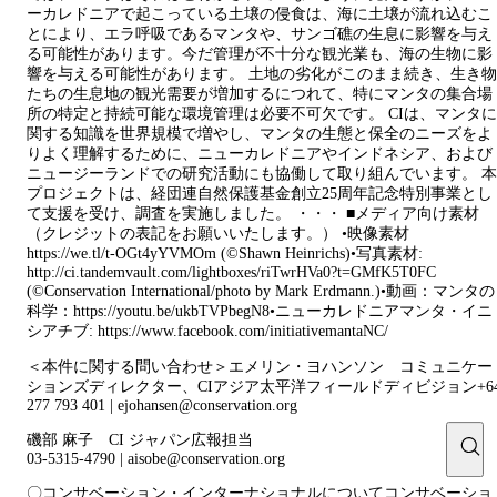
ーカレドニアで起こっている土壌の侵食は、海に土壌が流れ込むこ
とにより、エラ呼吸であるマンタや、サンゴ礁の生息に影響を与え
る可能性があります。今だ管理が不十分な観光業も、海の生物に影
響を与える可能性があります。 土地の劣化がこのまま続き、生き物
たちの生息地の観光需要が増加するにつれて、特にマンタの集合場
所の特定と持続可能な環境管理は必要不可欠です。 CIは、マンタに
関する知識を世界規模で増やし、マンタの生態と保全のニーズをよ
りよく理解するために、ニューカレドニアやインドネシア、および
ニュージーランドでの研究活動にも協働して取り組んでいます。 本
プロジェクトは、経団連自然保護基金創立25周年記念特別事業とし
て支援を受け、調査を実施しました。 ・・・ ■メディア向け素材
（クレジットの表記をお願いいたします。） •映像素材
https://we.tl/t-OGt4yYVMOm (©Shawn Heinrichs)•写真素材:
http://ci.tandemvault.com/lightboxes/riTwrHVa0?t=GMfK5T0FC
(©Conservation International/photo by Mark Erdmann.)•動画：マンタの
科学：https://youtu.be/ukbTVPbegN8•ニューカレドニアマンタ・イニ
シアチブ: https://www.facebook.com/initiativemantaNC/
＜本件に関する問い合わせ＞エメリン・ヨハンソン コミュニケー
ションズディレクター、CIアジア太平洋フィールドディビジョン+6
277 793 401 | ejohansen@conservation.org
磯部 麻子 CI ジャパン広報担当
03-5315-4790 | aisobe@conservation.org
〇コンサベーション・インターナショナルについてコンサベーショ