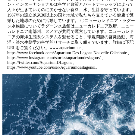
ン・インターナショナルは科学と政策とパートナーシップによって
人々が生きていくのに欠かせない食料、水、生計を守っています。
1987年の設立以来30以上の国と地域で私たちを支えている健康で繁
栄した地球のために活動しています。 〇ニューカレドニア・ラグー
ン水族館についてラグーン水族館はニューカレドニア政府、ニュー
カレドニア南部州、ヌメアが共同で運営しています。ニューカレド
ニアの海洋生態系システムを魅せること、環境問題の啓発活動、海
洋・淡水生態学の科学的リサーチに取り組んでいます。詳細は下記
URLをご覧ください。www.aquarium.nc ,
https://www.facebook.com/Aquarium.Des.Lagons.Nouvelle.Caledonie ,
https://www.instagram.com/stories/aquariumdeslagons/ ,
https://twitter.com/AquariumDLagons ,
https://www.youtube.com/user/Aquariumdeslagons1,