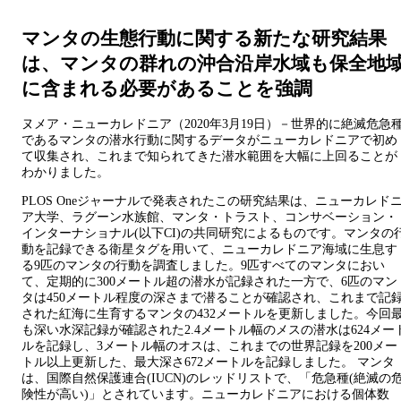
マンタの生態行動に関する新たな研究結果
は、マンタの群れの沖合沿岸水域も保全地
に含まれる必要があることを強調
ヌメア・ニューカレドニア（2020年3月19日）－世界的に絶滅危急
であるマンタの潜水行動に関するデータがニューカレドニアで初め
て収集され、これまで知られてきた潜水範囲を大幅に上回ることが
わかりました。
PLOS Oneジャーナルで発表されたこの研究結果は、ニューカレド
ア大学、ラグーン水族館、マンタ・トラスト、コンサベーション・
インターナショナル(以下CI)の共同研究によるものです。マンタの
動を記録できる衛星タグを用いて、ニューカレドニア海域に生息す
る9匹のマンタの行動を調査しました。9匹すべてのマンタにおい
て、定期的に300メートル超の潜水が記録された一方で、6匹のマン
タは450メートル程度の深さまで潜ることが確認され、これまで記
された紅海に生育するマンタの432メートルを更新しました。今回
も深い水深記録が確認された2.4メートル幅のメスの潜水は624メー
ルを記録し、3メートル幅のオスは、これまでの世界記録を200メー
トル以上更新した、最大深さ672メートルを記録しました。 マンタ
は、国際自然保護連合(IUCN)のレッドリストで、「危急種(絶滅の
険性が高い)」とされています。ニューカレドニアにおける個体数