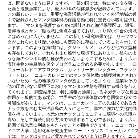
は、問題ないように見えますが、一部の国では、特にマンタを狙っ
た漁と混獲漁業により、最大80％の個体減少が記録されています。
この新しいデータは、重要な漁業活動が行われている外洋地域の近
くで記録されたマンタ個体群の保護活動に特に重要な示唆を提供し
ます。 「マンタを保護するために設計された海洋保護区は、通常、
沿岸地域とサンゴ礁地域に焦点を当てており、より深い沖合の海域
にはめったに広がりません。 この新しい研究結果では、リーフマン
タがこれらのより深い水域にも定期的に存在していることを示して
います。このような海域には、クジラ、サメ、カメなど他の大型種
も存在しており、それらもまた脆弱な環境下にあります。彼らのよ
うな海のシンボル的な種が失われないようにするために、より広い
海洋生物の生息地を保全プログラムに含める必要があります。」CI
ニューカレドニアプログラム カントリーディレクター、フランソ
ワ・トロン 「ニューカレドニアのマンタ個体数は捕獲対象とされて
いないため、他の地域のマンタが直面しているような、漁業やその
他の圧力がない環境下におけるマンタの生態を理解する機会を与え
てくれます。 調査結果は、特に捕獲と漁業によるネガティブな相互
作用が一般的である場合、世界中の他の個体群の生息回復に役立つ
可能性があります。マンタは、ニューカレドニアの先住民であるカ
ナック族を含む太平洋諸島の人々にとって、非常に強力な文化的価
値を持っています。地元のカナックコミュニティに環境への意識を
高め、そして持続可能な方法で管理することができれば、より広い
範囲で観光業に利益をもたらすことが期待できます。」ニューカレ
ドニア大学、応用化学研究所主筆 ユーゴ・ラゾス ニューカレドニ
では、マンタはそれほど脅かされていないように見えますが、ニュ